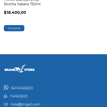
Ricetta Italiana 750ml.
$18.400,00
541141616320
1141616320
hola@lmgsrl.com