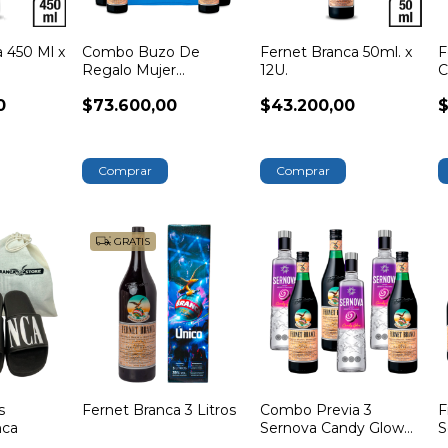
 450 Ml x
Combo Buzo De
Fernet Branca 50ml. x
F
Regalo Mujer
12U.
C
Colección Vaso Branca
0
$73.600,00
$43.200,00
$
Comprar
GRATIS
s
Fernet Branca 3 Litros
Combo Previa 3
F
nca
Sernova Candy Glow
S
700ml + 3 Fernet