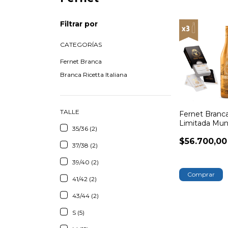
Filtrar por
CATEGORÍAS
Fernet Branca
Branca Ricetta Italiana
TALLE
Fernet Branca
Limitada Mund
35/36 (2)
+ Mazo de Ca
$56.700,00
Limitada de 
37/38 (2)
39/40 (2)
41/42 (2)
43/44 (2)
S (5)