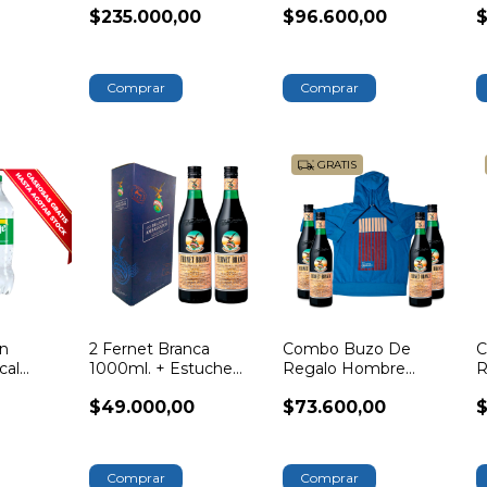
$235.000,00
$96.600,00
$
Branca 750ml
GRATIS
on
2 Fernet Branca
Combo Buzo De
C
cal
1000ml. + Estuche
Regalo Hombre
R
Brand Ambassador
Colección Vaso Branca
C
$49.000,00
$73.600,00
$
Rayas
Comprar