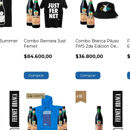
 Summer
Combo Remera Just
Combo Branca Piluso
F
Fernet
FMS 2da Edición De
6
Regalo
$84.600,00
$36.800,00
$
Comprar
GRATIS