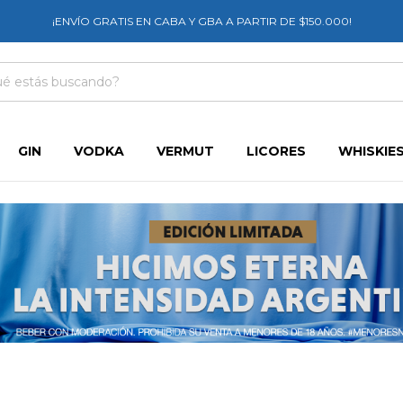
¡ENVÍO GRATIS EN CABA Y GBA A PARTIR DE $150.000!
GIN
VODKA
VERMUT
LICORES
WHISKIE