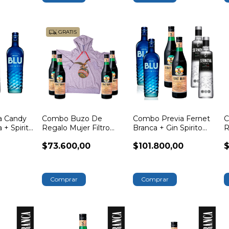
GRATIS
a Candy
Combo Buzo De
Combo Previa Fernet
C
 + Spirito
Regalo Mujer Filtro
Branca + Gin Spirito
R
Aguila Branca
Blu + Vodka Sernova
A
$73.600,00
$101.800,00
$
Comprar