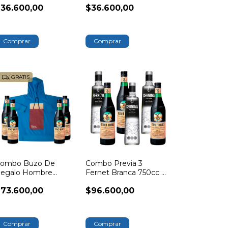
36.600,00
$36.600,00
GRATIS
ombo Buzo De
Combo Previa 3
egalo Hombre
Fernet Branca 750cc +
olección Vaso Branca
3 Sernova 700cc
73.600,00
$96.600,00
Comprar
Comprar