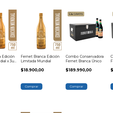
GRATIS
 Edición
Fernet Branca Edición
Combo Conservadora
C
ial x 3u.
Limitada Mundial
Fernet Branca Único
F
rtas Ed
$18.900,00
$189.990,00
$
Regalo