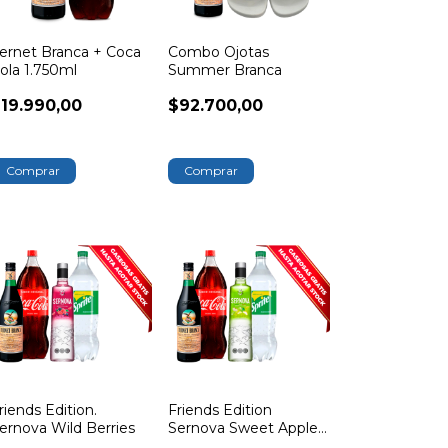
ernet Branca + Coca
Combo Ojotas
ola 1.750ml
Summer Branca
19.990,00
$92.700,00
Comprar
Comprar
riends Edition.
Friends Edition
ernova Wild Berries
Sernova Sweet Apple
Pear