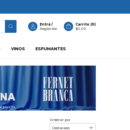
Entrá
/
Carrito
(
0
)
Registráte
$0,00
S
VINOS
ESPUMANTES
Ordenar por