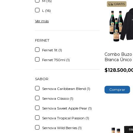
M (15)
GRATIS
L (16)
Ver más
FERNET
Fernet 1lt (1)
Combo Buzo 
Branca Único
Fernet 750ml (1)
$128.500,0
SABOR
Sernova Caribbean Blend (1)
Comprar
Sernova Clásico (1)
Sernova Sweet Apple Pear (1)
Sernova Tropical Passion (1)
Sernova Wild Berries (1)