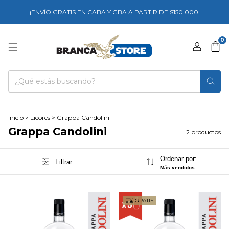
¡ENVÍO GRATIS EN CABA Y GBA A PARTIR DE $150.000!
0
Inicio
>
Licores
>
Grappa Candolini
Grappa Candolini
2 productos
Ordenar por:
Filtrar
Más vendidos
GRATIS