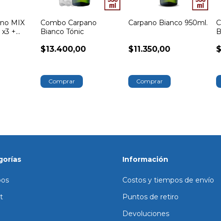
no MIX
Combo Carpano
Carpano Bianco 950ml.
C
 x3 +
Bianco Tónic
B
no
C
$13.400,00
$11.350,00
$
gorías
Información
os
Costos y tiempos de envío
t
Puntos de retiro
Devoluciones